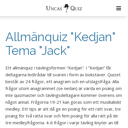
Färdiga Quiz
Allmänquiz "Kedjan"
Aktuellt
Tema "Jack"
Om Uncas Quiz
Quiz
Ett allmänquiz i tävlingsformen "Kedjan". I ”Kedjan” får
deltagarna ledtrådar till svaren i form av bokstäver. Quizet
Musik
består av 24 frågor, ett anagram och en utslagsfråga. Alla
Zimmerband
frågor utom anagrammet (se nedan) är värda en poäng om
inte quizmaster och tävlingsdeltagare kommer överens om
Uncas Tribe
något annat. Frågorna 19-21 kan göras som ett musikaliskt
medley. Ett tips är att då ge en poäng för ett rätt svar, tre
Uncas och den Andre
poäng för två rätta svar och fem poäng för alla rätt på de
tre medleyfrågorna. 4-6 frågor i varje tävling knyter an till
Kontakt