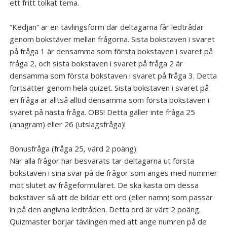
ett fritt tolkat tema.
Galleri
”Kedjan” är en tävlingsform där deltagarna får ledtrådar
genom bokstäver mellan frågorna. Sista bokstaven i svaret
på fråga 1 är densamma som första bokstaven i svaret på
fråga 2, och sista bokstaven i svaret på fråga 2 är
densamma som första bokstaven i svaret på fråga 3. Detta
fortsätter genom hela quizet. Sista bokstaven i svaret på
en fråga är alltså alltid densamma som första bokstaven i
svaret på nästa fråga. OBS! Detta gäller inte fråga 25
(anagram) eller 26 (utslagsfråga)!
Bonusfråga (fråga 25, värd 2 poäng):
När alla frågor har besvarats tar deltagarna ut första
bokstaven i sina svar på de frågor som anges med nummer
mot slutet av frågeformuläret. De ska kasta om dessa
bokstäver så att de bildar ett ord (eller namn) som passar
in på den angivna ledtråden. Detta ord är värt 2 poäng.
Quizmaster börjar tävlingen med att ange numren på de