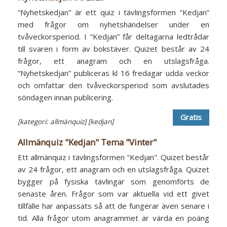
“Nyhetskedjan” är ett quiz i tävlingsformen “Kedjan”
med frågor om nyhetshändelser under en
tvåveckorsperiod. I ”Kedjan” får deltagarna ledtrådar
till svaren i form av bokstäver. Quizet består av 24
frågor, ett anagram och en utslagsfråga.
“Nyhetskedjan” publiceras kl 16 fredagar udda veckor
och omfattar den tvåveckorsperiod som avslutades
söndagen innan publicering.
Gratis
[kategori: allmänquiz]
[kedjan]
Allmänquiz "Kedjan" Tema "Vinter"
Ett allmänquiz i tävlingsformen "Kedjan". Quizet består
av 24 frågor, ett anagram och en utslagsfråga. Quizet
bygger på fysiska tävlingar som genomförts de
senaste åren. Frågor som var aktuella vid ett givet
tillfälle har anpassats så att de fungerar även senare i
tid. Alla frågor utom anagrammet är värda en poäng