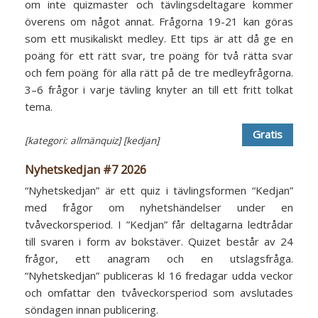
om inte quizmaster och tävlingsdeltagare kommer
överens om något annat. Frågorna 19-21 kan göras
som ett musikaliskt medley. Ett tips är att då ge en
poäng för ett rätt svar, tre poäng för två rätta svar
och fem poäng för alla rätt på de tre medleyfrågorna.
3–6 frågor i varje tävling knyter an till ett fritt tolkat
tema.
Gratis
[kategori: allmänquiz]
[kedjan]
Nyhetskedjan #7 2026
“Nyhetskedjan” är ett quiz i tävlingsformen “Kedjan”
med frågor om nyhetshändelser under en
tvåveckorsperiod. I ”Kedjan” får deltagarna ledtrådar
till svaren i form av bokstäver. Quizet består av 24
frågor, ett anagram och en utslagsfråga.
“Nyhetskedjan” publiceras kl 16 fredagar udda veckor
och omfattar den tvåveckorsperiod som avslutades
söndagen innan publicering.