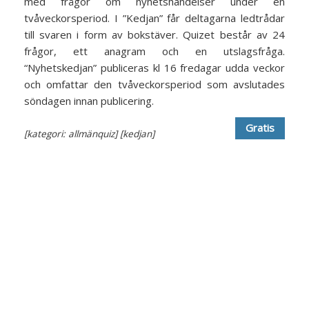
med frågor om nyhetshändelser under en
tvåveckorsperiod. I ”Kedjan” får deltagarna ledtrådar
till svaren i form av bokstäver. Quizet består av 24
frågor, ett anagram och en utslagsfråga.
“Nyhetskedjan” publiceras kl 16 fredagar udda veckor
och omfattar den tvåveckorsperiod som avslutades
söndagen innan publicering.
Gratis
[kategori: allmänquiz]
[kedjan]