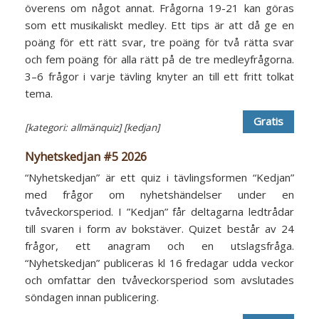
överens om något annat. Frågorna 19-21 kan göras
som ett musikaliskt medley. Ett tips är att då ge en
poäng för ett rätt svar, tre poäng för två rätta svar
och fem poäng för alla rätt på de tre medleyfrågorna.
3–6 frågor i varje tävling knyter an till ett fritt tolkat
tema.
Gratis
[kategori: allmänquiz]
[kedjan]
Nyhetskedjan #5 2026
“Nyhetskedjan” är ett quiz i tävlingsformen “Kedjan”
med frågor om nyhetshändelser under en
tvåveckorsperiod. I ”Kedjan” får deltagarna ledtrådar
till svaren i form av bokstäver. Quizet består av 24
frågor, ett anagram och en utslagsfråga.
“Nyhetskedjan” publiceras kl 16 fredagar udda veckor
och omfattar den tvåveckorsperiod som avslutades
söndagen innan publicering.