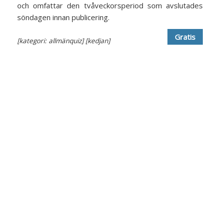
och omfattar den tvåveckorsperiod som avslutades
söndagen innan publicering.
Gratis
[kategori: allmänquiz]
[kedjan]