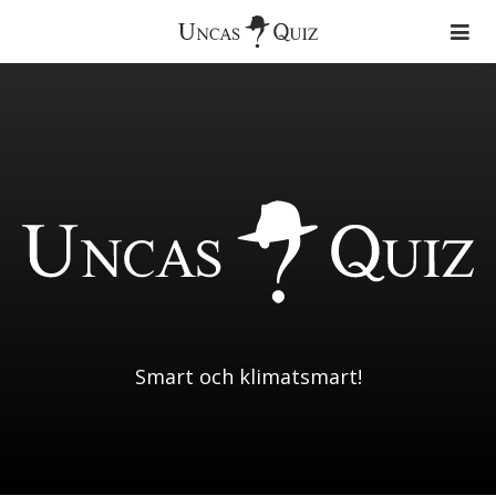
Färdiga Quiz
Aktuellt
Om Uncas Quiz
Quiz
Musik
Zimmerband
Smart och klimatsmart!
Uncas Tribe
Uncas och den Andre
Kontakt