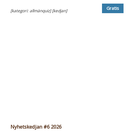
Gratis
[kategori: allmänquiz]
[kedjan]
Nyhetskedjan #6 2026