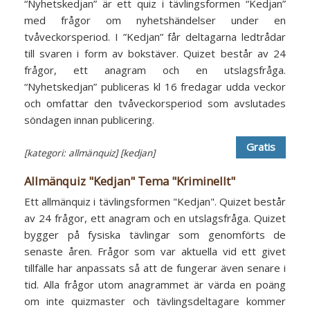
“Nyhetskedjan” är ett quiz i tävlingsformen “Kedjan”
med frågor om nyhetshändelser under en
tvåveckorsperiod. I ”Kedjan” får deltagarna ledtrådar
till svaren i form av bokstäver. Quizet består av 24
frågor, ett anagram och en utslagsfråga.
“Nyhetskedjan” publiceras kl 16 fredagar udda veckor
och omfattar den tvåveckorsperiod som avslutades
söndagen innan publicering.
Gratis
[kategori: allmänquiz]
[kedjan]
Allmänquiz "Kedjan" Tema "Kriminellt"
Ett allmänquiz i tävlingsformen "Kedjan". Quizet består
av 24 frågor, ett anagram och en utslagsfråga. Quizet
bygger på fysiska tävlingar som genomförts de
senaste åren. Frågor som var aktuella vid ett givet
tillfälle har anpassats så att de fungerar även senare i
tid. Alla frågor utom anagrammet är värda en poäng
om inte quizmaster och tävlingsdeltagare kommer