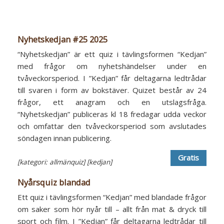
Nyhetskedjan #25 2025
“Nyhetskedjan” är ett quiz i tävlingsformen “Kedjan”
med frågor om nyhetshändelser under en
tvåveckorsperiod. I ”Kedjan” får deltagarna ledtrådar
till svaren i form av bokstäver. Quizet består av 24
frågor, ett anagram och en utslagsfråga.
“Nyhetskedjan” publiceras kl 18 fredagar udda veckor
och omfattar den tvåveckorsperiod som avslutades
söndagen innan publicering.
Gratis
[kategori: allmänquiz]
[kedjan]
Nyårsquiz blandad
Ett quiz i tävlingsformen “Kedjan” med blandade frågor
om saker som hör nyår till – allt från mat & dryck till
sport och film. I ”Kedjan” får deltagarna ledtrådar till