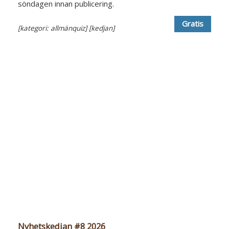
söndagen innan publicering.
Gratis
[kategori: allmänquiz]
[kedjan]
Nyhetskedjan #8 2026