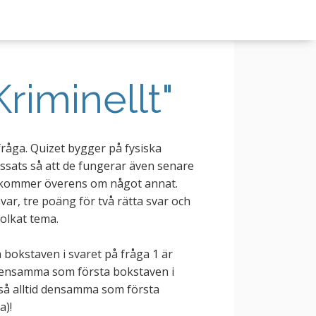
riminellt"
fråga. Quizet bygger på fysiska
assats så att de fungerar även senare
re kommer överens om något annat.
var, tre poäng för två rätta svar och
tolkat tema.
 bokstaven i svaret på fråga 1 är
 densamma som första bokstaven i
ltså alltid densamma som första
a)!