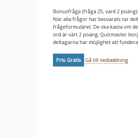
Bonusfråga (fråga 25, värd 2 poäng)
När alla frågor har besvarats tar d
frågeformuläret. De ska kasta om des
ord är värt 2 poäng. Quizmaster börj
deltagarna har möjlighet att funder
Pris: Gratis
Gå till nedladdning