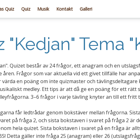
s Quiz
Quiz
Musik
Kontakt
Galleri
 "Kedjan" Tema "K
jan". Quizet består av 24 frågor, ett anagram och en utslags
ren. Frågor som var aktuella vid ett givet tillfälle har anp
är värda en poäng om inte quizmaster och tävlingsdeltaga
kaliskt medley. Ett tips är att då ge en poäng för ett rätt s
eyfrågorna. 3–6 frågor i varje tävling knyter an till ett fritt 
agarna får ledtrådar genom bokstäver mellan frågorna. Sista
ret på fråga 2, och sista bokstaven i svaret på fråga 2 är
enom hela quizet. Sista bokstaven i svaret på en fråga är al
S! Detta gäller inte fråga 25 (anagram) eller 26 (utslagsfråg