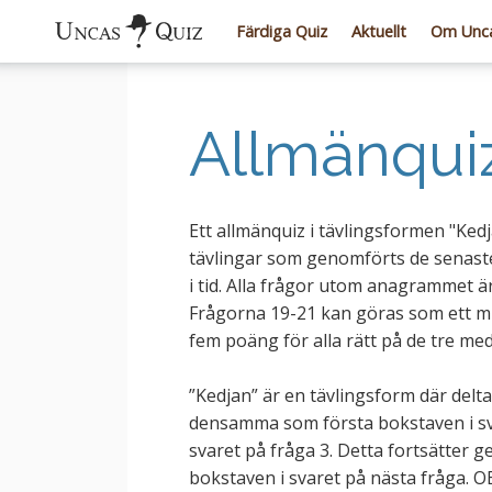
Färdiga Quiz
Aktuellt
Om Unca
Allmänquiz
Ett allmänquiz i tävlingsformen "Ked
tävlingar som genomförts de senaste å
i tid. Alla frågor utom anagrammet 
Frågorna 19-21 kan göras som ett musi
fem poäng för alla rätt på de tre medl
”Kedjan” är en tävlingsform där delt
densamma som första bokstaven i sva
svaret på fråga 3. Detta fortsätter g
bokstaven i svaret på nästa fråga. OB