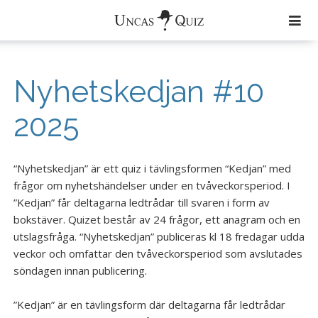
Färdiga Quiz
Nyhetskedjan #10
Aktuellt
2025
Om Uncas Quiz
Quiz
“Nyhetskedjan” är ett quiz i tävlingsformen “Kedjan” med
frågor om nyhetshändelser under en tvåveckorsperiod. I
Musik
”Kedjan” får deltagarna ledtrådar till svaren i form av
Zimmerband
bokstäver. Quizet består av 24 frågor, ett anagram och en
utslagsfråga. “Nyhetskedjan” publiceras kl 18 fredagar udda
Uncas Tribe
veckor och omfattar den tvåveckorsperiod som avslutades
söndagen innan publicering.
Uncas och den Andre
”Kedjan” är en tävlingsform där deltagarna får ledtrådar
Kontakt