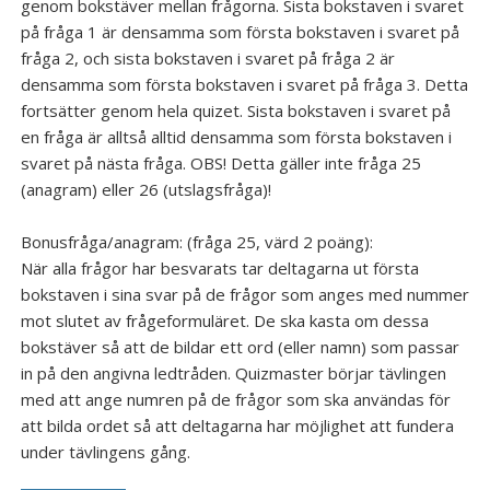
genom bokstäver mellan frågorna. Sista bokstaven i svaret
på fråga 1 är densamma som första bokstaven i svaret på
Galleri
fråga 2, och sista bokstaven i svaret på fråga 2 är
densamma som första bokstaven i svaret på fråga 3. Detta
fortsätter genom hela quizet. Sista bokstaven i svaret på
en fråga är alltså alltid densamma som första bokstaven i
svaret på nästa fråga. OBS! Detta gäller inte fråga 25
(anagram) eller 26 (utslagsfråga)!
Bonusfråga/anagram: (fråga 25, värd 2 poäng):
När alla frågor har besvarats tar deltagarna ut första
bokstaven i sina svar på de frågor som anges med nummer
mot slutet av frågeformuläret. De ska kasta om dessa
bokstäver så att de bildar ett ord (eller namn) som passar
in på den angivna ledtråden. Quizmaster börjar tävlingen
med att ange numren på de frågor som ska användas för
att bilda ordet så att deltagarna har möjlighet att fundera
under tävlingens gång.