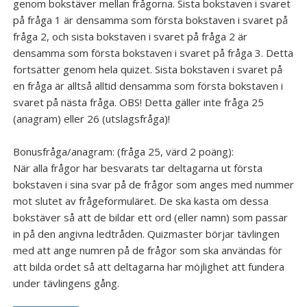
genom bokstäver mellan frågorna. Sista bokstaven i svaret
på fråga 1 är densamma som första bokstaven i svaret på
Galleri
fråga 2, och sista bokstaven i svaret på fråga 2 är
densamma som första bokstaven i svaret på fråga 3. Detta
fortsätter genom hela quizet. Sista bokstaven i svaret på
en fråga är alltså alltid densamma som första bokstaven i
svaret på nästa fråga. OBS! Detta gäller inte fråga 25
(anagram) eller 26 (utslagsfråga)!
Bonusfråga/anagram: (fråga 25, värd 2 poäng):
När alla frågor har besvarats tar deltagarna ut första
bokstaven i sina svar på de frågor som anges med nummer
mot slutet av frågeformuläret. De ska kasta om dessa
bokstäver så att de bildar ett ord (eller namn) som passar
in på den angivna ledtråden. Quizmaster börjar tävlingen
med att ange numren på de frågor som ska användas för
att bilda ordet så att deltagarna har möjlighet att fundera
under tävlingens gång.