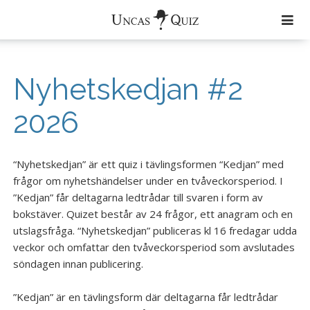
Färdiga Quiz
Nyhetskedjan #2
Aktuellt
2026
Om Uncas Quiz
Quiz
“Nyhetskedjan” är ett quiz i tävlingsformen “Kedjan” med
frågor om nyhetshändelser under en tvåveckorsperiod. I
Musik
”Kedjan” får deltagarna ledtrådar till svaren i form av
Zimmerband
bokstäver. Quizet består av 24 frågor, ett anagram och en
utslagsfråga. “Nyhetskedjan” publiceras kl 16 fredagar udda
Uncas Tribe
veckor och omfattar den tvåveckorsperiod som avslutades
söndagen innan publicering.
Uncas och den Andre
”Kedjan” är en tävlingsform där deltagarna får ledtrådar
Kontakt