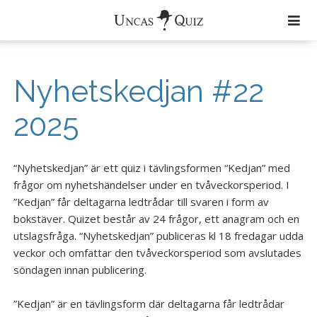
Färdiga Quiz
Nyhetskedjan #22
Aktuellt
2025
Om Uncas Quiz
Quiz
“Nyhetskedjan” är ett quiz i tävlingsformen “Kedjan” med
frågor om nyhetshändelser under en tvåveckorsperiod. I
Musik
”Kedjan” får deltagarna ledtrådar till svaren i form av
Zimmerband
bokstäver. Quizet består av 24 frågor, ett anagram och en
utslagsfråga. “Nyhetskedjan” publiceras kl 18 fredagar udda
Uncas Tribe
veckor och omfattar den tvåveckorsperiod som avslutades
söndagen innan publicering.
Uncas och den Andre
”Kedjan” är en tävlingsform där deltagarna får ledtrådar
Kontakt