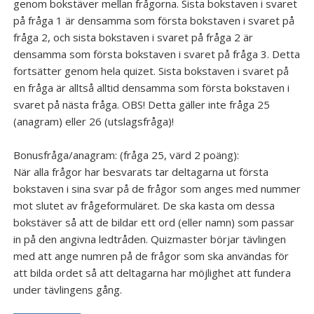
genom bokstäver mellan frågorna. Sista bokstaven i svaret
på fråga 1 är densamma som första bokstaven i svaret på
Galleri
fråga 2, och sista bokstaven i svaret på fråga 2 är
densamma som första bokstaven i svaret på fråga 3. Detta
fortsätter genom hela quizet. Sista bokstaven i svaret på
en fråga är alltså alltid densamma som första bokstaven i
svaret på nästa fråga. OBS! Detta gäller inte fråga 25
(anagram) eller 26 (utslagsfråga)!
Bonusfråga/anagram: (fråga 25, värd 2 poäng):
När alla frågor har besvarats tar deltagarna ut första
bokstaven i sina svar på de frågor som anges med nummer
mot slutet av frågeformuläret. De ska kasta om dessa
bokstäver så att de bildar ett ord (eller namn) som passar
in på den angivna ledtråden. Quizmaster börjar tävlingen
med att ange numren på de frågor som ska användas för
att bilda ordet så att deltagarna har möjlighet att fundera
under tävlingens gång.