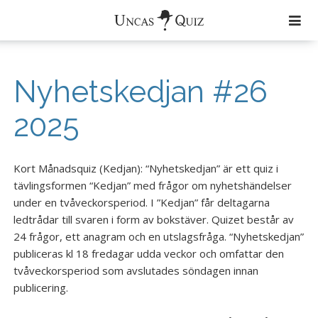
Färdiga Quiz
Nyhetskedjan #26
Aktuellt
2025
Om Uncas Quiz
Quiz
Kort Månadsquiz (Kedjan): “Nyhetskedjan” är ett quiz i
tävlingsformen “Kedjan” med frågor om nyhetshändelser
Musik
under en tvåveckorsperiod. I ”Kedjan” får deltagarna
Zimmerband
ledtrådar till svaren i form av bokstäver. Quizet består av
24 frågor, ett anagram och en utslagsfråga. “Nyhetskedjan”
Uncas Tribe
publiceras kl 18 fredagar udda veckor och omfattar den
tvåveckorsperiod som avslutades söndagen innan
Uncas och den Andre
publicering.
Kontakt