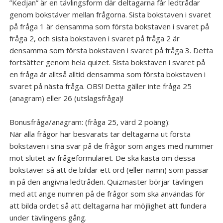
”Kedjan” är en tävlingsform där deltagarna får ledtrådar
genom bokstäver mellan frågorna. Sista bokstaven i svaret
Galleri
på fråga 1 är densamma som första bokstaven i svaret på
fråga 2, och sista bokstaven i svaret på fråga 2 är
densamma som första bokstaven i svaret på fråga 3. Detta
fortsätter genom hela quizet. Sista bokstaven i svaret på
en fråga är alltså alltid densamma som första bokstaven i
svaret på nästa fråga. OBS! Detta gäller inte fråga 25
(anagram) eller 26 (utslagsfråga)!
Bonusfråga/anagram: (fråga 25, värd 2 poäng):
När alla frågor har besvarats tar deltagarna ut första
bokstaven i sina svar på de frågor som anges med nummer
mot slutet av frågeformuläret. De ska kasta om dessa
bokstäver så att de bildar ett ord (eller namn) som passar
in på den angivna ledtråden. Quizmaster börjar tävlingen
med att ange numren på de frågor som ska användas för
att bilda ordet så att deltagarna har möjlighet att fundera
under tävlingens gång.