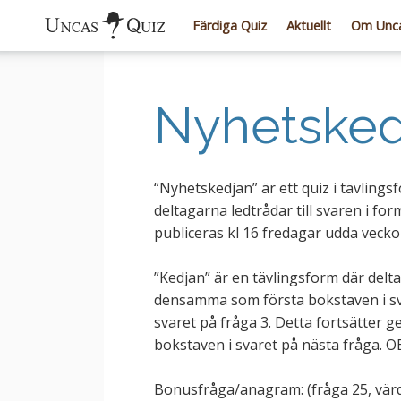
Färdiga Quiz
Aktuellt
Om Unca
Nyhetsked
“Nyhetskedjan” är ett quiz i tävling
deltagarna ledtrådar till svaren i f
publiceras kl 16 fredagar udda veck
”Kedjan” är en tävlingsform där delt
densamma som första bokstaven i sva
svaret på fråga 3. Detta fortsätter g
bokstaven i svaret på nästa fråga. OB
Bonusfråga/anagram: (fråga 25, värd