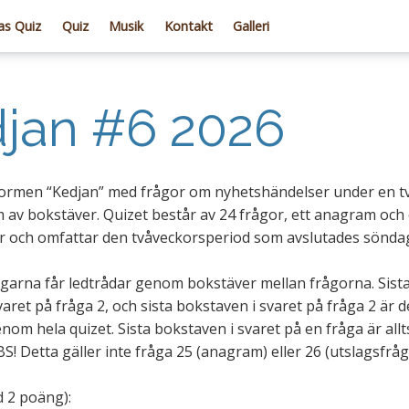
s Quiz
Quiz
Musik
Kontakt
Galleri
jan #6 2026
sformen “Kedjan” med frågor om nyhetshändelser under en tv
orm av bokstäver. Quizet består av 24 frågor, ett anagram oc
or och omfattar den tvåveckorsperiod som avslutades sönda
agarna får ledtrådar genom bokstäver mellan frågorna. Sista
ret på fråga 2, och sista bokstaven i svaret på fråga 2 är
enom hela quizet. Sista bokstaven i svaret på en fråga är al
S! Detta gäller inte fråga 25 (anagram) eller 26 (utslagsfråg
 2 poäng):