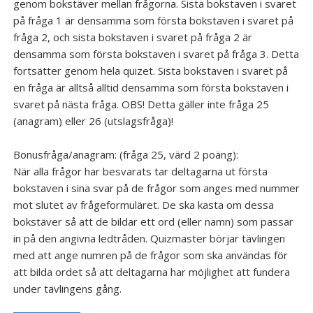
genom bokstäver mellan frågorna. Sista bokstaven i svaret
på fråga 1 är densamma som första bokstaven i svaret på
Galleri
fråga 2, och sista bokstaven i svaret på fråga 2 är
densamma som första bokstaven i svaret på fråga 3. Detta
fortsätter genom hela quizet. Sista bokstaven i svaret på
en fråga är alltså alltid densamma som första bokstaven i
svaret på nästa fråga. OBS! Detta gäller inte fråga 25
(anagram) eller 26 (utslagsfråga)!
Bonusfråga/anagram: (fråga 25, värd 2 poäng):
När alla frågor har besvarats tar deltagarna ut första
bokstaven i sina svar på de frågor som anges med nummer
mot slutet av frågeformuläret. De ska kasta om dessa
bokstäver så att de bildar ett ord (eller namn) som passar
in på den angivna ledtråden. Quizmaster börjar tävlingen
med att ange numren på de frågor som ska användas för
att bilda ordet så att deltagarna har möjlighet att fundera
under tävlingens gång.