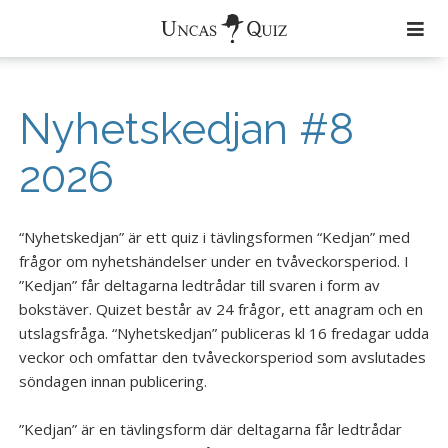
Färdiga Quiz
Nyhetskedjan #8
Aktuellt
2026
Om Uncas Quiz
Quiz
“Nyhetskedjan” är ett quiz i tävlingsformen “Kedjan” med
frågor om nyhetshändelser under en tvåveckorsperiod. I
Musik
”Kedjan” får deltagarna ledtrådar till svaren i form av
Zimmerband
bokstäver. Quizet består av 24 frågor, ett anagram och en
utslagsfråga. “Nyhetskedjan” publiceras kl 16 fredagar udda
Uncas Tribe
veckor och omfattar den tvåveckorsperiod som avslutades
söndagen innan publicering.
Uncas och den Andre
”Kedjan” är en tävlingsform där deltagarna får ledtrådar
Kontakt